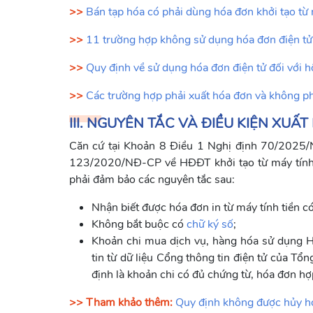
>>
Bán tạp hóa có phải dùng hóa đơn khởi tạo từ 
>>
11 trường hợp không sử dụng hóa đơn điện tử
>>
Quy định về sử dụng hóa đơn điện tử đối với 
>>
Các trường hợp phải xuất hóa đơn và không ph
III. NGUYÊN TẮC VÀ ĐIỀU KIỆN XUẤ
Căn cứ tại Khoản 8 Điều 1 Nghị định 70/2025/
123/2020/NĐ-CP về HĐĐT khởi tạo từ máy tính ti
phải đảm bảo các nguyên tắc sau:
Nhận biết được hóa đơn in từ máy tính tiền có
Không bắt buộc có
chữ ký số
;
Khoản chi mua dịch vụ, hàng hóa sử dụng HĐ
tin từ dữ liệu Cổng thông tin điện tử của T
định là khoản chi có đủ chứng từ, hóa đơn hợ
>> Tham khảo th
êm:
Quy định không được hủy hó