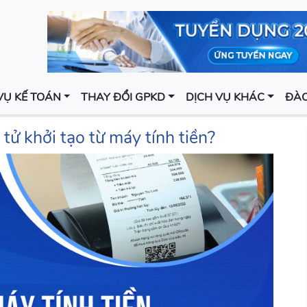
VỤ KẾ TOÁN
THAY ĐỔI GPKD
DỊCH VỤ KHÁC
ĐÀO
ử khởi tạo từ máy tính tiền?