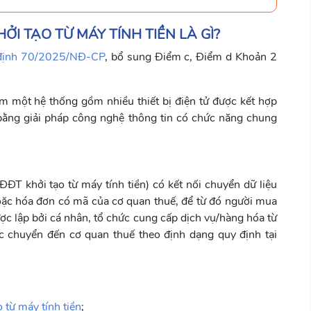
ỞI TẠO TỪ MÁY TÍNH TIỀN LÀ GÌ?
định 70/2025/NĐ-CP
, bổ sung Điểm c, Điểm d Khoản 2
gồm một hệ thống gồm nhiều thiết bị điện tử được kết hợp
 bằng giải pháp công nghệ thông tin có chức năng chung
ĐT khởi tạo từ máy tính tiền) có kết nối chuyển dữ liệu
 hoặc hóa đơn có mã của cơ quan thuế, để từ đó người mua
ược lập bởi cá nhân, tổ chức cung cấp dịch vụ/hàng hóa từ
ược chuyển đến cơ quan thuế theo định dạng quy định tại
 từ máy tính tiền
;