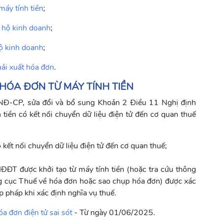
máy tính tiền
;
 hộ kinh doanh
;
hộ kinh doanh
;
ải xuất hóa đơn
.
T HÓA ĐƠN TỪ MÁY TÍNH TIỀN
NĐ-CP, sửa đổi và bổ sung Khoản 2 Điều 11 Nghị định
ền có kết nối chuyển dữ liệu điện tử đến cơ quan thuế
 kết nối chuyển dữ liệu điện tử đến cơ quan thuế;
ĐT được khởi tạo từ máy tính tiền (hoặc tra cứu thông
ổng cục Thuế về hóa đơn hoặc sao chụp hóa đơn) được xác
p pháp khi xác định nghĩa vụ thuế.
a đơn điện tử sai sót
- Từ ngày 01/06/2025.