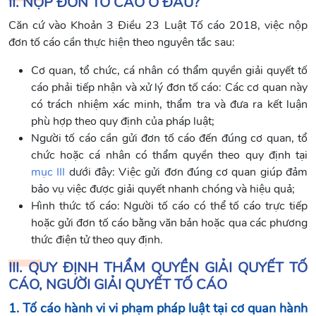
II. NỘP ĐƠN TỐ CÁO Ở ĐÂU?
Căn cứ vào Khoản 3 Điều 23 Luật Tố cáo 2018, việc nộp
đơn tố cáo cần thực hiện theo nguyên tắc sau:
Cơ quan, tổ chức, cá nhân có thẩm quyền giải quyết tố
cáo phải tiếp nhận và xử lý đơn tố cáo: Các cơ quan này
có trách nhiệm xác minh, thẩm tra và đưa ra kết luận
phù hợp theo quy định của pháp luật;
Người tố cáo cần gửi đơn tố cáo đến đúng cơ quan, tổ
chức hoặc cá nhân có thẩm quyền theo quy định tại
mục III
dưới đây: Việc gửi đơn đúng cơ quan giúp đảm
bảo vụ việc được giải quyết nhanh chóng và hiệu quả;
Hình thức tố cáo: Người tố cáo có thể tố cáo trực tiếp
hoặc gửi đơn tố cáo bằng văn bản hoặc qua các phương
thức điện tử theo quy định.
III. QUY ĐỊNH THẨM QUYỀN GIẢI QUYẾT TỐ
CÁO, NGƯỜI GIẢI QUYẾT TỐ CÁO
1. Tố cáo hành vi vi phạm pháp luật tại cơ quan hành