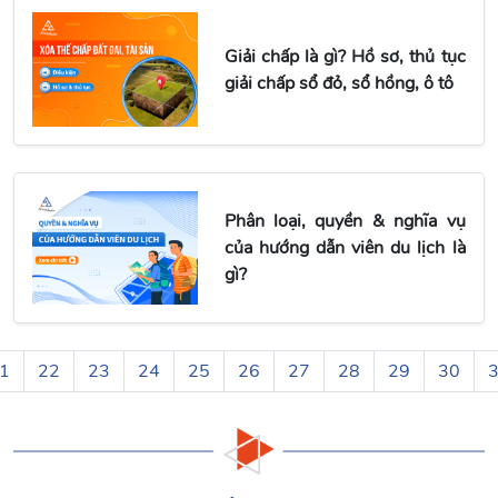
Giải chấp là gì? Hồ sơ, thủ tục
giải chấp sổ đỏ, sổ hồng, ô tô
Phân loại, quyền & nghĩa vụ
của hướng dẫn viên du lịch là
gì?
1
22
23
24
25
26
27
28
29
30