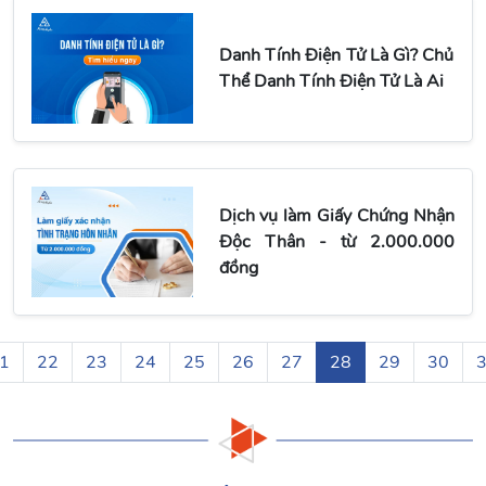
Danh Tính Điện Tử Là Gì? Chủ
Thể Danh Tính Điện Tử Là Ai
Dịch vụ làm Giấy Chứng Nhận
Độc Thân - từ 2.000.000
đồng
1
22
23
24
25
26
27
28
29
30