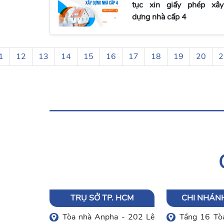
tục xin giấy phép xây
dựng nhà cấp 4
1
12
13
14
15
16
17
18
19
20
2
TRỤ SỞ TP. HCM
CHI NHÁNH
Tòa nhà Anpha - 202 Lê
Tầng 16 Tòa