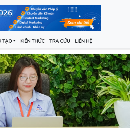
 TẠO
KIẾN THỨC
TRA CỨU
LIÊN HỆ