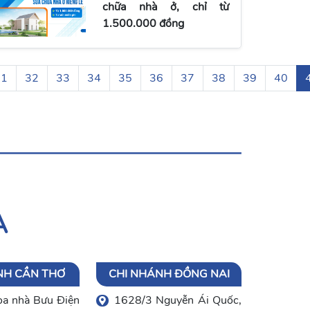
chữa nhà ở, chỉ từ
1.500.000 đồng
31
32
33
34
35
36
37
38
39
40
A
NH CẦN THƠ
CHI NHÁNH ĐỒNG NAI
òa nhà Bưu Điện
1628/3 Nguyễn Ái Quốc,