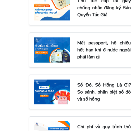
Thủ tục cấp lại giấy
chứng nhận đăng ký Bản
Quyền Tác Giả
Mất passport, hộ chiếu
hết hạn khi ở nước ngoài
phải làm gì
Sổ Đỏ, Sổ Hồng Là Gì?
So sánh, phân biệt sổ đỏ
và sổ hồng
Chi phí và quy trình thủ