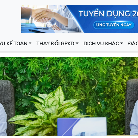
VỤ KẾ TOÁN
THAY ĐỔI GPKD
DỊCH VỤ KHÁC
ĐÀO