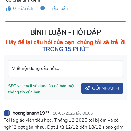
đỡ phải tìm kiếm.
0
Hữu ích
Thảo luận
BÌNH LUẬN - HỎI ĐÁP
Hãy để lại câu hỏi của bạn, chúng tôi sẽ trả lời
TRONG 15 PHÚT
Viết nội dung câu hỏi...
SĐT và email sẽ được ẩn để bảo mật
GỬI NHANH
thông tin của bạn
H
hoanglananh19**
|
16-01-2026 lúc 06:05
Tôi là giáo viên tiểu học. Tháng 12.2025 tôi bị ốm và có
nghỉ 2 đợt gần nhau. Đợt 1 từ 12/12 đến 18/12 ( bao gồm