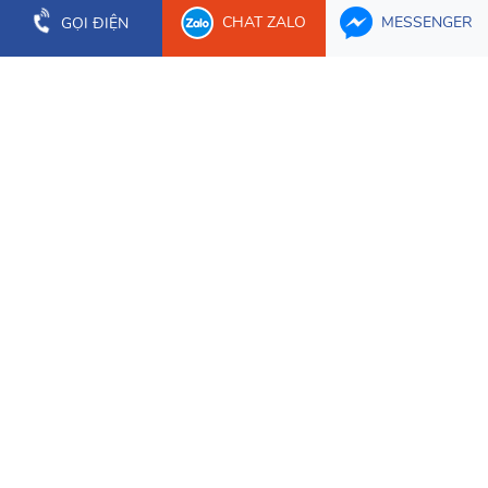
Hòa Cường
CHAT ZALO
MESSENGER
GỌI ĐIỆN
0903 003 779
(023) 66.277.179
CHI NHÁNH CẦN THƠ
Tầng 1 Tòa nhà Bưu Điện Cần Thơ, 2 Hòa Bình, Phường
Ninh Kiều
0934 107 632
CHI NHÁNH ĐỒNG NAI
1628/3 Nguyễn Ái Quốc, Phường Trấn Biên
0934 107 632
CHI NHÁNH 2 TP. HCM