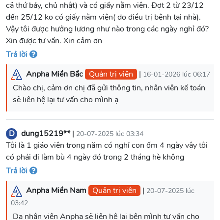
cả thứ bảy, chủ nhật) và có giấy nằm viện. Đợt 2 từ 23/12
đến 25/12 ko có giấy nằm viện( do điều trị bệnh tại nhà).
Vậy tôi được hưởng lương như nào trong các ngày nghỉ đó?
Xin được tư vấn. Xin cảm ơn
Trả lời
Anpha Miền Bắc
Quản trị viên
|
16-01-2026 lúc 06:17
Chào chị, cảm ơn chị đã gửi thông tin, nhân viên kế toán
sẽ liên hệ lại tư vấn cho mình ạ
D
dung15219**
|
20-07-2025 lúc 03:34
Tôi là 1 giáo viên trong năm có nghỉ con ốm 4 ngày vậy tôi
có phải đi làm bù 4 ngày đó trong 2 tháng hè không
Trả lời
Anpha Miền Nam
Quản trị viên
|
20-07-2025 lúc
03:42
Dạ nhân viên Anpha sẽ liên hệ lại bên mình tư vấn cho