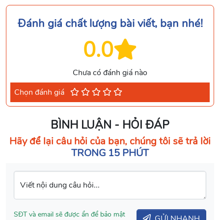
Đánh giá chất lượng bài viết, bạn nhé!
0.0
Chưa có đánh giá nào
Chọn đánh giá
BÌNH LUẬN - HỎI ĐÁP
Hãy để lại câu hỏi của bạn, chúng tôi sẽ trả lời
TRONG 15 PHÚT
Viết nội dung câu hỏi...
SĐT và email sẽ được ẩn để bảo mật
GỬI NHANH