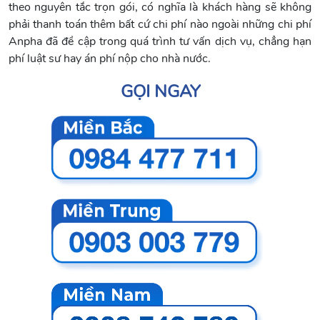
theo nguyên tắc trọn gói, có nghĩa là khách hàng sẽ không
phải thanh toán thêm bất cứ chi phí nào ngoài những chi phí
Anpha đã đề cập trong quá trình tư vấn dịch vụ, chẳng hạn
phí luật sư hay án phí nộp cho nhà nước.
GỌI NGAY