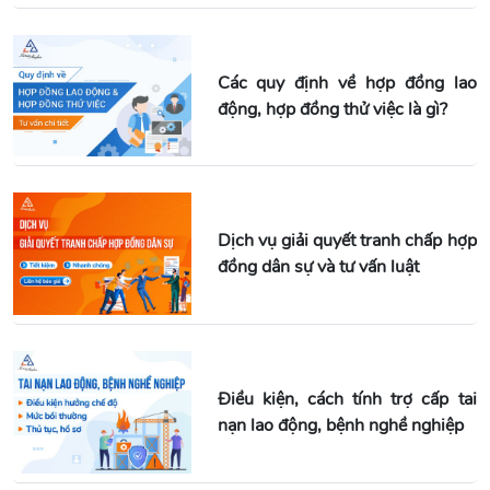
Các quy định về hợp đồng lao
động, hợp đồng thử việc là gì?
Dịch vụ giải quyết tranh chấp hợp
đồng dân sự và tư vấn luật
Điều kiện, cách tính trợ cấp tai
nạn lao động, bệnh nghề nghiệp