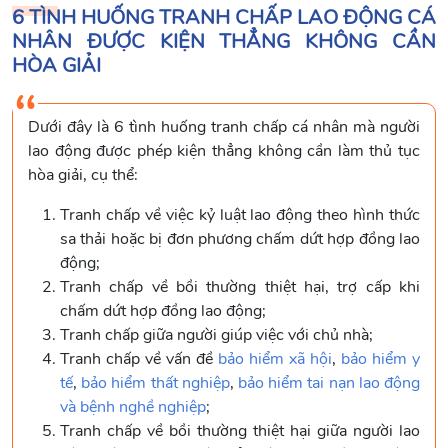
6 TÌNH HUỐNG TRANH CHẤP LAO ĐỘNG CÁ
NHÂN ĐƯỢC KIỆN THẲNG KHÔNG CẦN
HÒA GIẢI
Dưới đây là 6 tình huống tranh chấp cá nhân mà người
lao động được phép kiện thẳng không cần làm thủ tục
hòa giải, cụ thể:
Tranh chấp về việc kỷ luật lao động theo hình thức
sa thải hoặc bị đơn phương chấm dứt hợp đồng lao
động;
Tranh chấp về bồi thường thiệt hại, trợ cấp khi
chấm dứt hợp đồng lao động;
Tranh chấp giữa người giúp việc với chủ nhà;
Tranh chấp về vấn đề
bảo hiểm xã hội
,
bảo hiểm y
tế
,
bảo hiểm thất nghiệp
,
bảo hiểm tai nạn lao động
và bệnh nghề nghiệp
;
Tranh chấp về bồi thường thiệt hại giữa người lao