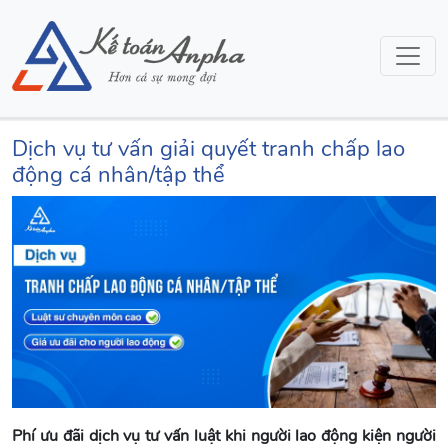
Dịch vụ tư vấn giải quyết tranh chấp lao
động cá nhân/tập thể
Phí ưu đãi dịch vụ tư vấn luật khi người lao động kiện người