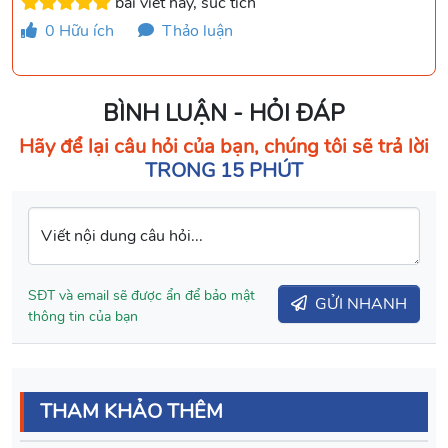
bài viết hay, súc tích
0
Hữu ích
Thảo luận
BÌNH LUẬN - HỎI ĐÁP
Hãy để lại câu hỏi của bạn, chúng tôi sẽ trả lời
TRONG 15 PHÚT
Viết nội dung câu hỏi...
SĐT và email sẽ được ẩn để bảo mật
GỬI NHANH
thông tin của bạn
THAM KHẢO THÊM