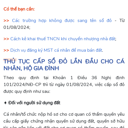
Có thể bạn cần:
>>
Các trường hợp không được sang tên sổ đỏ
- Từ
01/08/2024;
>>
Cách kê khai thuế TNCN khi chuyển nhượng nhà đất
;
>>
Dịch vụ đăng ký MST cá nhân để mua bán đất
.
THỦ TỤC CẤP SỔ ĐỎ LẦN ĐẦU CHO CÁ
NHÂN, HỘ GIA ĐÌNH
Theo quy định tại Khoản 1 Điều 36 Nghị định
101/2024/NĐ-CP thì từ ngày 01/08/2024, việc cấp sổ đỏ
được quy định như sau:
➧ Đối với người sử dụng đất
Cá nhân/tổ chức nộp hồ sơ cho cơ quan có thẩm quyền yêu
cầu cấp giấy chứng nhận quyền sử dụng đất, quyền sở hữu
tài sản gắn liền với đất cho cơ quan có thẩm quyền, sau đó