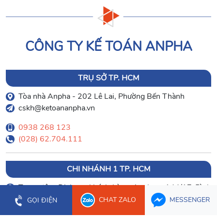
CÔNG TY KẾ TOÁN ANPHA
TRỤ SỞ TP. HCM
Tòa nhà Anpha - 202 Lê Lai, Phường Bến Thành
cskh@ketoananpha.vn
0938 268 123
(028) 62.704.111
CHI NHÁNH 1 TP. HCM
Trung tâm Dịch vụ khách hàng Anpha - 144/17 Bình
Lợi, Phường Bình Lợi Trung
CHAT ZALO
MESSENGER
GỌI ĐIỆN
(028) 62.797.555