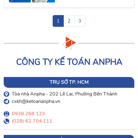
1
2
3
CÔNG TY KẾ TOÁN ANPHA
TRỤ SỞ TP. HCM
Tòa nhà Anpha - 202 Lê Lai, Phường Bến Thành
cskh@ketoananpha.vn
0938 268 123
(028) 62.704.111