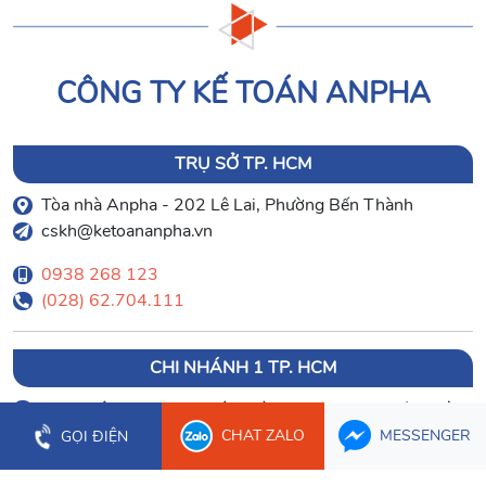
CÔNG TY KẾ TOÁN ANPHA
TRỤ SỞ TP. HCM
Tòa nhà Anpha - 202 Lê Lai, Phường Bến Thành
cskh@ketoananpha.vn
0938 268 123
(028) 62.704.111
CHI NHÁNH 1 TP. HCM
Trung tâm Dịch vụ khách hàng Anpha - 144/17 Bình
Lợi, Phường Bình Lợi Trung
CHAT ZALO
MESSENGER
GỌI ĐIỆN
(028) 62.797.555