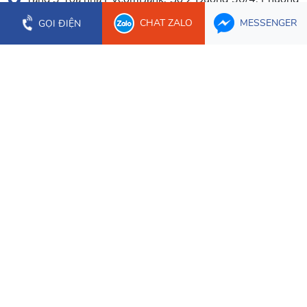
Hòa Cường
CHAT ZALO
MESSENGER
GỌI ĐIỆN
0903 003 779
(023) 66.277.179
CHI NHÁNH CẦN THƠ
Tầng 1 Tòa nhà Bưu Điện Cần Thơ, 2 Hòa Bình, Phường
Ninh Kiều
0934 107 632
CHI NHÁNH ĐỒNG NAI
1628/3 Nguyễn Ái Quốc, Phường Trấn Biên
0934 107 632