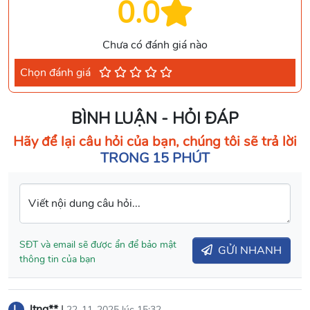
0.0
Chưa có đánh giá nào
Chọn đánh giá
BÌNH LUẬN - HỎI ĐÁP
Hãy để lại câu hỏi của bạn, chúng tôi sẽ trả lời
TRONG 15 PHÚT
Viết nội dung câu hỏi...
SĐT và email sẽ được ẩn để bảo mật
GỬI NHANH
thông tin của bạn
L
ltnq**
|
22-11-2025 lúc 15:32