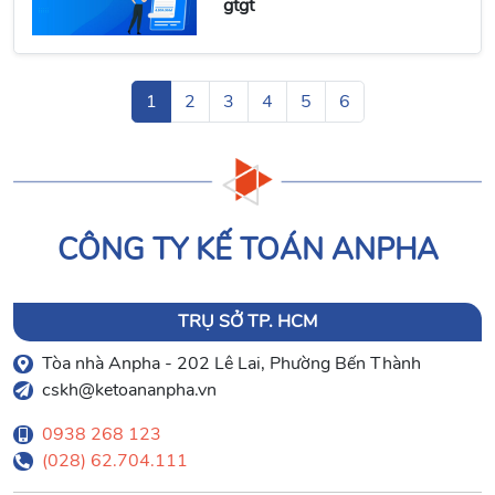
gtgt
1
2
3
4
5
6
CÔNG TY KẾ TOÁN ANPHA
TRỤ SỞ TP. HCM
Tòa nhà Anpha - 202 Lê Lai, Phường Bến Thành
cskh@ketoananpha.vn
0938 268 123
(028) 62.704.111