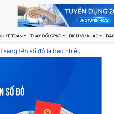
VỤ KẾ TOÁN
THAY ĐỔI GPKD
DỊCH VỤ KHÁC
ĐÀO
í sang tên sổ đỏ là bao nhiêu