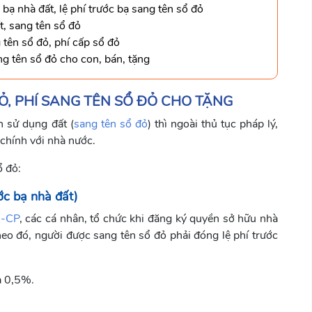
bạ nhà đất, lệ phí trước bạ sang tên sổ đỏ
t, sang tên sổ đỏ
 tên sổ đỏ, phí cấp sổ đỏ
ng tên sổ đỏ cho con, bán, tặng
Ỏ, PHÍ SANG TÊN SỔ ĐỎ CHO TẶNG
 sử dụng đất (
sang tên sổ đỏ
) thì ngoài thủ tục pháp lý,
 chính với nhà nước.
ổ đỏ:
ước bạ nhà đất)
Đ-CP
, các cá nhân, tổ chức khi đăng ký quyền sở hữu nhà
heo đó, người được sang tên sổ đỏ phải đóng lệ phí trước
là 0,5%.